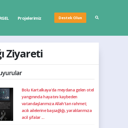
Destek Olun
RGEL
Projelerimiz
 Ziyareti
uyurular
Bolu Kartalkaya'da meydana gelen otel
yangınında hayatını kaybeden
vatandaşlarımıza Allah'tan rahmet;
acılı ailelerine başsağlığı, yaralılarımıza
acil şifalar ...