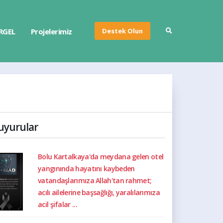
Destek Olun
RGEL
Projelerimiz
uyurular
Bolu Kartalkaya'da meydana gelen otel
yangınında hayatını kaybeden
vatandaşlarımıza Allah'tan rahmet;
acılı ailelerine başsağlığı, yaralılarımıza
acil şifalar ...