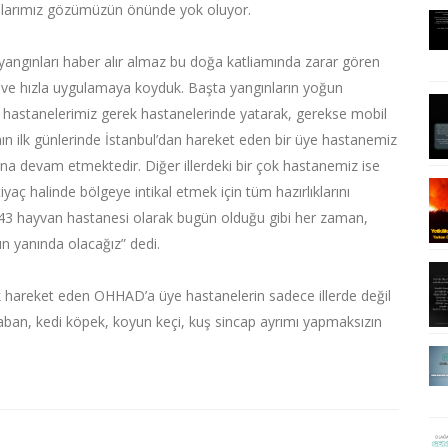
anlarımız gözümüzün önünde yok oluyor.
angınları haber alır almaz bu doğa katliamında zarar gören
ık ve hızla uygulamaya koyduk. Başta yangınların yoğun
 hastanelerimiz gerek hastanelerinde yatarak, gerekse mobil
ının ilk günlerinde İstanbul’dan hareket eden bir üye hastanemiz
ına devam etmektedir. Diğer illerdeki bir çok hastanemiz ise
yaç halinde bölgeye intikal etmek için tüm hazırlıklarını
43 hayvan hastanesi olarak bugün olduğu gibi her zaman,
ın yanında olacağız” dedi.
rak hareket eden OHHAD’a üye hastanelerin sadece illerde değil
l yaban, kedi köpek, koyun keçi, kuş sincap ayrımı yapmaksızın