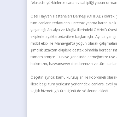
felakette yüzbinlerce cana ev sahipliği yapan orm
Özel Hayvan Hastaneleri Derneği (OHHAD) olarak, y
tüm canların tedavilerini ücretsiz yapma kararı ald
yaşandığı Antalya ve Muğla illerindeki OHHAD üyesi
ekiplerle ayakta tedavilere başlamıştır. Ayrıca yang
mobil ekibi ile Manavgat’ta yoğun olarak çalışmalar
şimdilik uzaktan ekiplere destek olmakla beraber ihti
tamamlamıştır. Türkiye genelinde derneğimize üye 
halkımızın, hayvansever dostlarımızın ve tüm canlar
Özçetin ayrıca; kamu kuruluşları ile koordineli ola
illere bağlı tüm yerleşim yerlerindeki canlara, evci
sağlık hizmeti götürdüğünü de sözlerine ekledi.