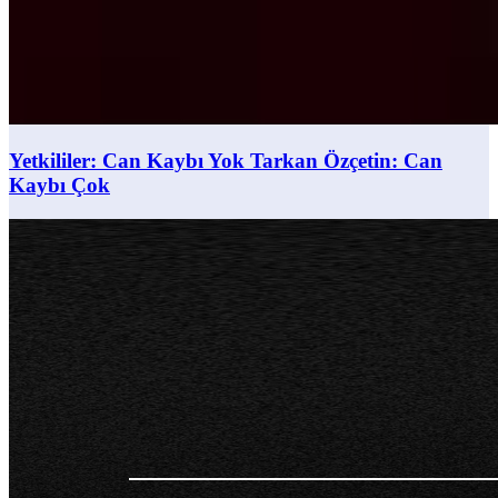
Yetkililer: Can Kaybı Yok Tarkan Özçetin: Can
Kaybı Çok