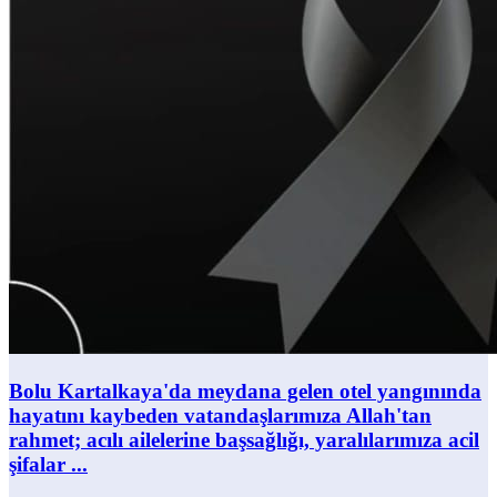
Bolu Kartalkaya'da meydana gelen otel yangınında
hayatını kaybeden vatandaşlarımıza Allah'tan
rahmet; acılı ailelerine başsağlığı, yaralılarımıza acil
şifalar ...