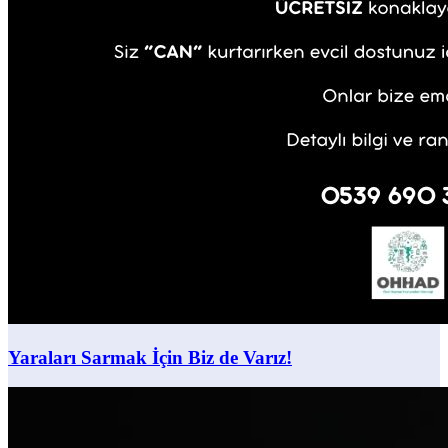
Yaraları Sarmak İçin Biz de Varız!