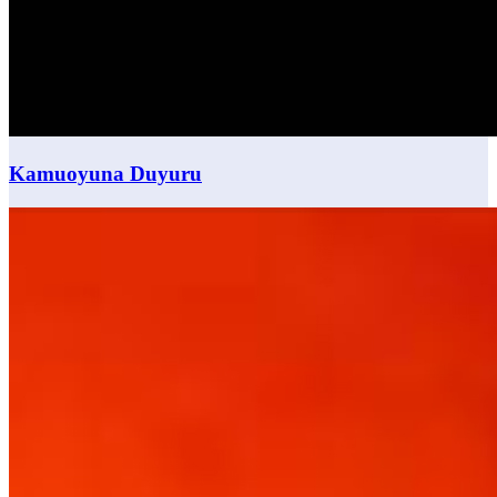
Kamuoyuna Duyuru