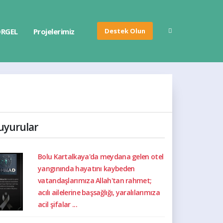
Destek Olun
RGEL
Projelerimiz
uyurular
Bolu Kartalkaya'da meydana gelen otel
yangınında hayatını kaybeden
vatandaşlarımıza Allah'tan rahmet;
acılı ailelerine başsağlığı, yaralılarımıza
acil şifalar ...