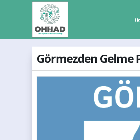
Ha
Görmezden Gelme P