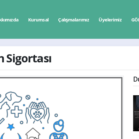
kkımızda
Kurumsal
Çalışmalarımız
Üyelerimiz
GÖ
 Sigortası
D