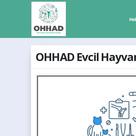
Ha
OHHAD Evcil Hayvan