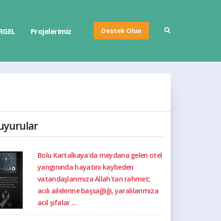
Destek Olun
RGEL
Projelerimiz
uyurular
Bolu Kartalkaya'da meydana gelen otel
yangınında hayatını kaybeden
vatandaşlarımıza Allah'tan rahmet;
acılı ailelerine başsağlığı, yaralılarımıza
acil şifalar ...