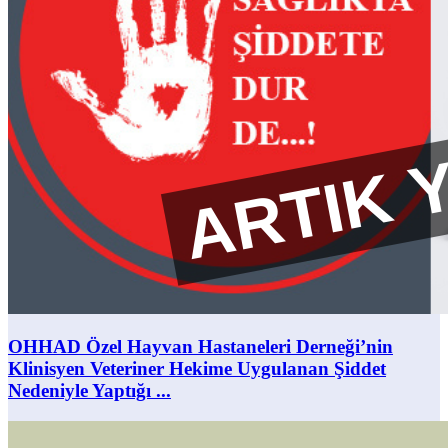
OHHAD Özel Hayvan Hastaneleri Derneği’nin
Klinisyen Veteriner Hekime Uygulanan Şiddet
Nedeniyle Yaptığı ...