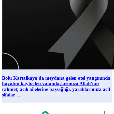
Bolu Kartalkaya'da meydana gelen otel yangınında
hayatını kaybeden vatandaşlarımıza Allah'tan
rahmet; acılı ailelerine başsağlığı, yaralılarımıza acil
şifalar ...