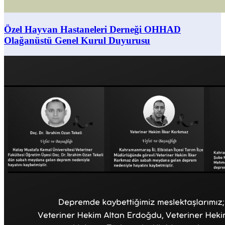
Özel Hayvan Hastaneleri Derneği OHHAD
Olağanüstü Genel Kurul Duyurusu