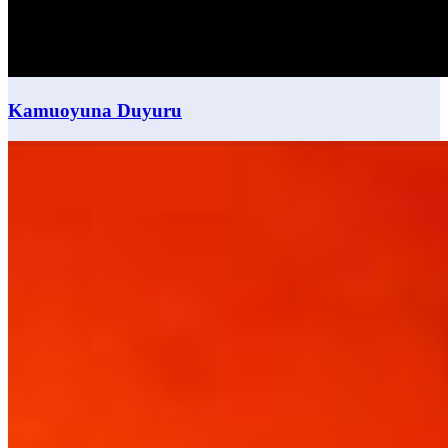
Kamuoyuna Duyuru