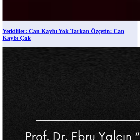
Yetkililer: Can Kaybı Yok Tarkan Özçetin: Can
Kaybı Çok